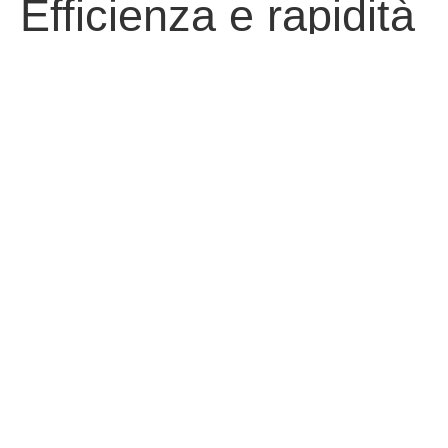
Efficienza e rapidità
al tuo servizio
Tra i servizi offerti dall’Ottica Mancini quello
che risulta più gradito è la rapidità:
assemblaggio occhiali anche in meno di un'ora
con lenti presenti in magazzino. In caso
contrario, salvo qualche caso particolare, i
tempi di attesa sono ridotti a pochi giorni.
SCOPRI I SERVIZI
Laboratorio interno
Controllo efficenza visiva anche